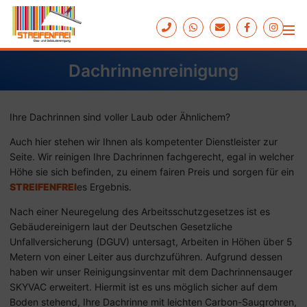
Dachrinnenreinigung
Ihre Dachrinnen sind voller Laub oder Ähnlichem?
Auch hier stehen wir Ihnen als kom­pe­tent­er Dien­st­lei­ster zur
Seite. Wir rei­nigen Ihre Dach­rin­nen fach­ge­recht, egal in welcher
Höhe sie sich be­fin­den, zu ei­nem fair­en Preis und sor­gen für ein
STREIFENFREI
es Er­geb­nis.
Nach einer Neuregelung des Arbeitsschutzgesetzes ist es
Gebäudereinigern laut der Deutschen Gesetzliche
Unfallversicherung (DGUV) untersagt, Arbeiten in Höhen über 5
Metern von einer Leiter aus durchzuführen. Aufgrund dessen
haben wir unser Reinigungsinventar mit dem Dachrinnensauger
SKYVAC erweitert. Hiermit ist es uns möglich sicher auf dem
Boden stehend, Ihre Dachrinne mit leichten Carbon-Saugrohren,